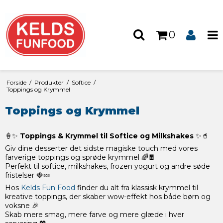
0
Forside
/
Produkter
/
Softice
/
Toppings og Krymmel
Toppings og Krymmel
🍦✨
Toppings & Krymmel til Softice og Milkshakes
✨🥤
Giv dine desserter det sidste magiske touch med vores
farverige toppings og sprøde krymmel 🌈🍫
Perfekt til softice, milkshakes, frozen yogurt og andre søde
fristelser 🍓🍬
Hos
Kelds Fun Food
finder du alt fra klassisk krymmel til
kreative toppings, der skaber wow-effekt hos både børn og
voksne 🎉
Skab mere smag, mere farve og mere glæde i hver