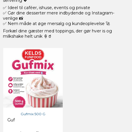
servering 💖
✅ Ideel til caféer, ishuse, events og private
✅ Gør dine desserter mere indbydende og Instagram-
venlige 📸
✅ Nem måde at øge mersalg og kundeoplevelse 🚀
Forkæl dine gæster med toppings, der gør hver is og
milkshake helt unik 🍦🥤
Gufmix 500 G
Guf