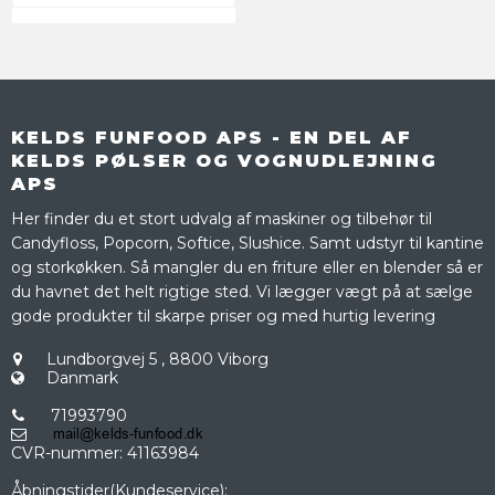
KELDS FUNFOOD APS - EN DEL AF
KELDS PØLSER OG VOGNUDLEJNING
APS
Her finder du et stort udvalg af maskiner og tilbehør til
Candyfloss, Popcorn, Softice, Slushice. Samt udstyr til kantine
og storkøkken. Så mangler du en friture eller en blender så er
du havnet det helt rigtige sted. Vi lægger vægt på at sælge
gode produkter til skarpe priser og med hurtig levering
Lundborgvej 5
,
8800 Viborg
Danmark
71993790
CVR-nummer
:
41163984
Åbningstider(Kundeservice):