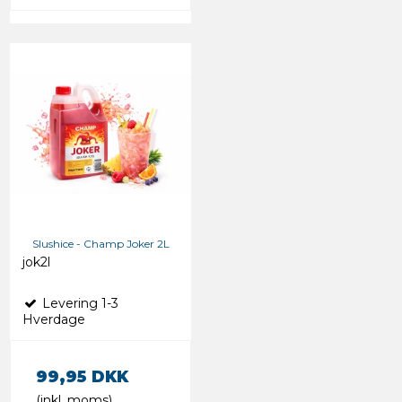
Slushice - Champ Joker 2L
jok2l
Levering 1-3
Hverdage
99,95 DKK
(inkl. moms)