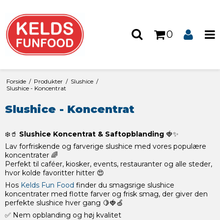
0
Forside
/
Produkter
/
Slushice
/
Slushice - Koncentrat
Slushice - Koncentrat
❄️🥤
Slushice Koncentrat & Saftopblanding
🍓✨
Lav forfriskende og farverige slushice med vores populære
koncentrater 🌈
Perfekt til caféer, kiosker, events, restauranter og alle steder,
hvor kolde favoritter hitter 😍
Hos
Kelds Fun Food
finder du smagsrige slushice
koncentrater med flotte farver og frisk smag, der giver den
perfekte slushice hver gang 🍋🍓🍏
✅ Nem opblanding og høj kvalitet