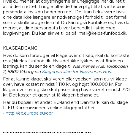
Hvis du mener, at oplysningerne er unøjagtige, har du ret til
at få dem rettet. I nogle tilfælde har vi pligt til at slette dine
persondata, hvis du beder om det. Det kan f.eks. være hvis
dine data ikke længere er nødvendige i forhold til det formål,
som vi skulle bruge dem til. Du kan også kontakte os, hvis du
mener, at dine persondata bliver behandlet i strid med
lovgivningen. Du kan skrive til os på: mail@kelds-funfood.dk.
KLAGEADGANG
Hvis du som forbruger vil klage over dit køb, skal du kontakte
mail@kelds-funfood.dk. Hvis det ikke lykkes os at finde en
løsning, kan du sende en klage til
Nævnenes Hus, Toldboden
2, 8800 Viborg via
Klageportalen for Nævnenes Hus
.
For at kunne klage, skal varen eller ydelsen, som du vil klage
over, have kostet mindst 1.110 kr. og højst 100.000 kr. For
klager over tøj og sko skal prisen dog have været mindst 720
kr. Det koster et gebyr at få klagen behandlet.
Har du bopæl i et andet EU-land end Danmark, kan du klage
til EU-Kommissionens online klageportal her
-
http://ec.europa.eu/odr