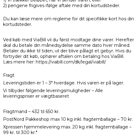
1) Vi trækker beløbet, når vi sender varen, eller
2) pengene frigives ifølge aftale med din kortudsteder.
Du kan læse mere om reglerne for dit specifikke kort hos din
kortudsteder.
Ved køb med ViaBill vil du først modtage dine varer. Herefter
skal du betale din månedsydelse samme dato hver måned.
Betaler du ikke til tiden, vil der blive pålagt et gebyr. Hvis du
fortryder dit køb, ophører aftalen om betaling hos ViaBill.
Læs mere her: https://viabill.com/dk/legal/viabill/
Fragt
Leveringstiden er 1 – 3* hverdage. Hvis varen er på lager.
Vi tilbyder følgende leveringsmuligheder – Alle
leveringspriser er vægtbaseret
Fragtmand – 432 til 650 kr.
PostNord Pakkeshop max 10 kg inkl. fragtemballage – 70 kr.
Xpressen hjemmelevering max. 20 kg inkl. fragtemballage –
99 kr. til 300 kr.*