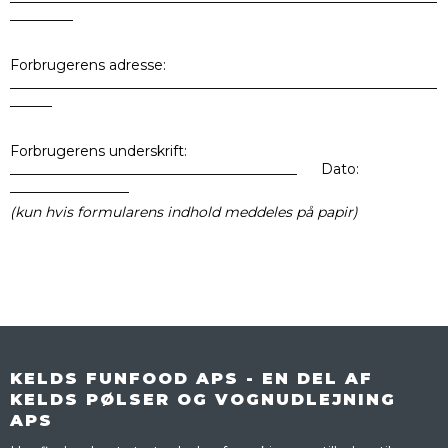
_________
Forbrugerens adresse:
_____________________________________________________________
______
Forbrugerens underskrift:
_________________________________________ Dato:
_________________
(kun hvis formularens indhold meddeles på papir)
KELDS FUNFOOD APS - EN DEL AF
KELDS PØLSER OG VOGNUDLEJNING
APS