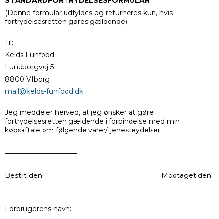
STANDARDFORTRYDELSESFORMULAR
(Denne formular udfyldes og returneres kun, hvis
fortrydelsesretten gøres gældende)
Til:
Kelds Funfood
Lundborgvej 5
8800 VIborg
mail@kelds-funfood.dk
Jeg meddeler herved, at jeg ønsker at gøre
fortrydelsesretten gældende i forbindelse med min
købsaftale om følgende varer/tjenesteydelser:
_____________________________________________________________
_____________________
Bestilt den: _______________________________ Modtaget den:
_______________________________
Forbrugerens navn:
_____________________________________________________________