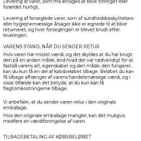
Levering af varer, som må antages at blive forringet eller
forældet hurtigt,
Levering af forseglede varer, som af sundhedsbeskyttelses-
eller hygiejnemæssige årsager ikke er egnede til at blive
returneret, og hvor forseglingen er blevet brudt efter
leveringen,
VARENS STAND, NÅR DU SENDER RETUR
Hvis varen har mistet værdi, og det skyldes at du har brugt
den på en anden måde, end hvad der var nødvendigt for at
fastslå varens art, egenskaber og den måde, den fungerer,
kan du kun få en del af købsbeløbet tilbage. Beløbet du kan
få tilbage afhænger af varens handelsmæssige værdi, og i
visse tilfælde kan det betyde, at du kun kan få
fragtomkostningerne tilbage.
Vi anbefaler, at du sender varen retur i den originale
emballage.
Hvis den originale emballage mangler, kan det muligvis
medføre en værdiforringelse af varen.
TILBAGEBETALING AF KØBSBELØBET