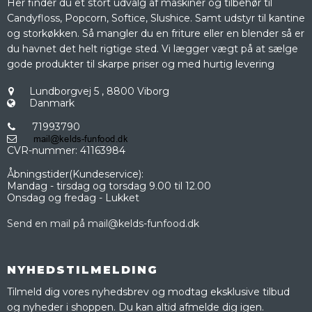
Her finder du et stort udvalg af maskiner og tilbehør til
Candyfloss, Popcorn, Softice, Slushice. Samt udstyr til kantine
og storkøkken. Så mangler du en friture eller en blender så er
du havnet det helt rigtige sted. Vi lægger vægt på at sælge
gode produkter til skarpe priser og med hurtig levering
Lundborgvej 5
,
8800 Viborg
Danmark
71993790
CVR-nummer
:
41163984
Åbningstider(Kundeservice):
Mandag - tirsdag og torsdag 9.00 til 12.00
Onsdag og fredag - Lukket
Send en mail på mail@kelds-funfood.dk
NYHEDSTILMELDING
Tilmeld dig vores nyhedsbrev og modtag eksklusive tilbud
og nyheder i shoppen. Du kan altid afmelde dig igen.