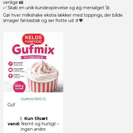
venlige 📸
✅ Skab en unik kundeoplevelse og øg mersalget 🚀
Gør hver milkshake ekstra lækker med toppings, der både
smager fantastisk og ser flotte ud 🥤💖
Gufmix 500 G
Guf
💧
Kun tilsæt
vand:
Nemt og hurtigt –
ingen andre