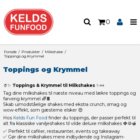
0
Forside
/
Produkter
/
Milkshake
/
Toppings og Krymmel
Toppings og Krymmel
🥤✨
Toppings & Krymmel til Milkshakes
✨🍬
Tag dine milkshakes til næste niveau med lækre toppings og
farverig krymmel 🌈🍫
Skab uimodståelige shakes med ekstra crunch, smag og
wow-effekt, som gæsterne elsker 😍
Hos
Kelds Fun Food
finder du toppings, der passer perfekt til
alt fra klassiske vaniljeshakes til vilde deluxe milkshakes 🍓🍪🍯
✅ Perfekt til caféer, restauranter, events og takeaway
✅ Gør dine milkshakes mere indbydende og Instagram-