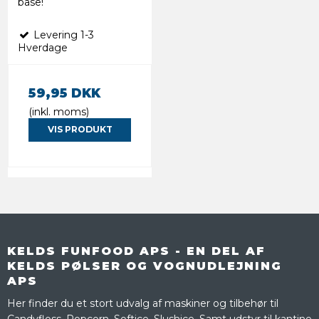
base!
Levering 1-3
Hverdage
59,95 DKK
(inkl. moms)
VIS PRODUKT
KELDS FUNFOOD APS - EN DEL AF
KELDS PØLSER OG VOGNUDLEJNING
APS
Her finder du et stort udvalg af maskiner og tilbehør til
Candyfloss, Popcorn, Softice, Slushice. Samt udstyr til kantine