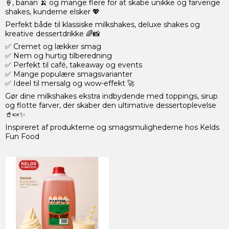
🍦, banan 🍌 og mange flere for at skabe unikke og farverige
shakes, kunderne elsker 💖
Perfekt både til klassiske milkshakes, deluxe shakes og
kreative dessertdrikke 🌈📸
✅ Cremet og lækker smag
✅ Nem og hurtig tilberedning
✅ Perfekt til café, takeaway og events
✅ Mange populære smagsvarianter
✅ Ideel til mersalg og wow-effekt 🚀
Gør dine milkshakes ekstra indbydende med toppings, sirup
og flotte farver, der skaber den ultimative dessertoplevelse
🥤🍬✨
Inspireret af produkterne og smagsmulighederne hos Kelds
Fun Food