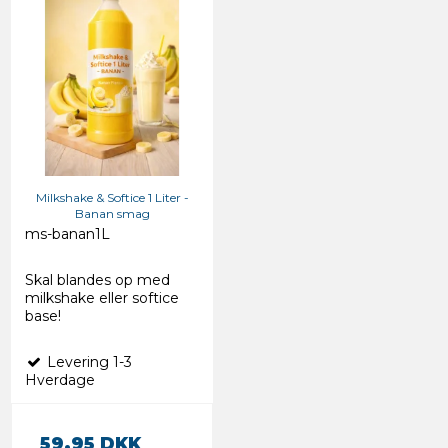
Milkshake & Softice 1 Liter -
Banan smag
ms-banan1L
Skal blandes op med
milkshake eller softice
base!
Levering 1-3
Hverdage
59,95 DKK