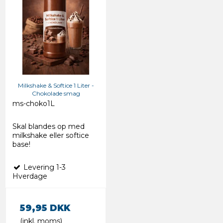
Milkshake & Softice 1 Liter -
Chokolade smag
ms-choko1L
Skal blandes op med
milkshake eller softice
base!
Levering 1-3
Hverdage
59,95 DKK
(inkl. moms)