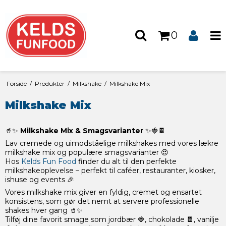
0
Forside
/
Produkter
/
Milkshake
/
Milkshake Mix
Milkshake Mix
🥤✨
Milkshake Mix & Smagsvarianter
✨🍓🍫
Lav cremede og uimodståelige milkshakes med vores lækre
milkshake mix og populære smagsvarianter 😍
Hos
Kelds Fun Food
finder du alt til den perfekte
milkshakeoplevelse – perfekt til caféer, restauranter, kiosker,
ishuse og events 🎉
Vores milkshake mix giver en fyldig, cremet og ensartet
konsistens, som gør det nemt at servere professionelle
shakes hver gang 🥤✨
Tilføj dine favorit smage som jordbær 🍓, chokolade 🍫, vanilje